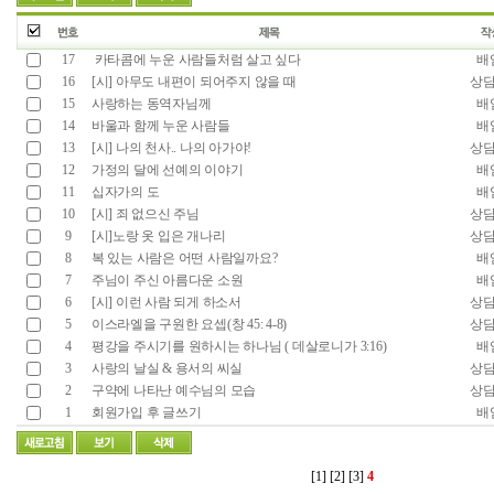
17
카타콤에 누운 사람들처럼 살고 싶다
배
16
[시] 아무도 내편이 되어주지 않을 때
상
15
사랑하는 동역자님께
배
14
바울과 함께 누운 사람들
배
13
[시] 나의 천사.. 나의 아가야!
상
12
가정의 달에 선예의 이야기
배
11
십자가의 도
배
10
[시] 죄 없으신 주님
상
9
[시]노랑 옷 입은 개나리
상
8
복 있는 사람은 어떤 사람일까요?
배
7
주님이 주신 아름다운 소원
배
6
[시] 이런 사람 되게 하소서
상
5
이스라엘을 구원한 요셉(창 45: 4-8)
상
4
평강을 주시기를 원하시는 하나님 ( 데살로니가 3:16)
배
3
사랑의 날실 & 용서의 씨실
상
2
구약에 나타난 예수님의 모습
상
1
회원가입 후 글쓰기
배
[1]
[2]
[3]
4