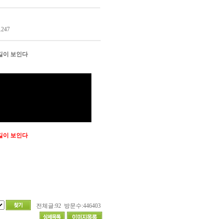
.247
길이 보인다
길이 보인다
전체글:92 방문수:446403