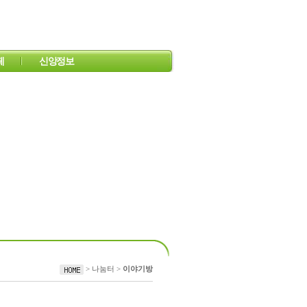
페
신앙정보
쉬어가는 공간
 이야기
찬약
도르가의 앨범
오늘의 QT
유용한 사이트
미주복음방송
> 나눔터 >
이야기방