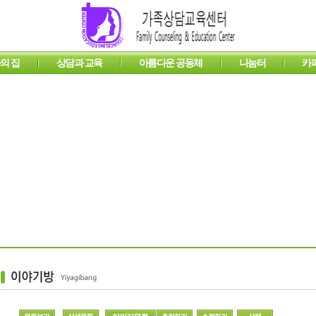
의 집
상담과 교육
아름다운 공동체
나눔터
카
 집
섬기는 사람들
프로그램 안내
후원 안내
온라인 상담
도르가의 집 소식
내적 아름다움을 위하여
온라인 강좌
도르가의 이야기
자료실
웹성경
이야기방
아프리카
묵상과